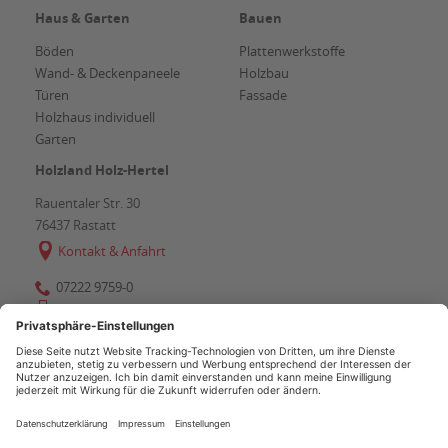
Haus & Garten
Bauen
Böden
Plattenwerkstoffe
Wand- & Deckenpaneele
Holzbau
Türen
Fassade
Holzhaus individuell
Garten
Holzland Holz-Hertel
Rauentaler Str. 30
76437
Rastatt
Kontakt & Anfahrt
07222 9759-0
07222 9759-50
info@holz-hertel.de
AGB
Copyright