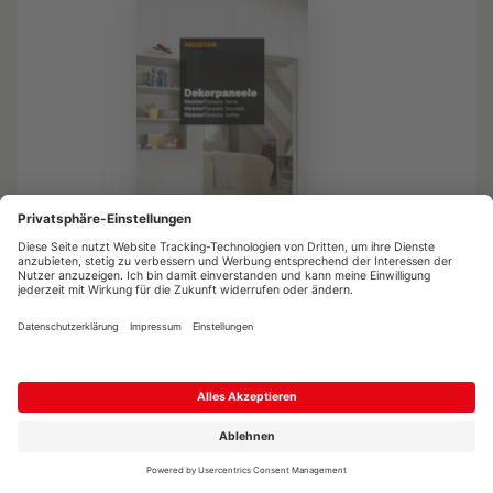
Meister Paneele
Dekorpaneele terra, bocado, tertio
Anschauen